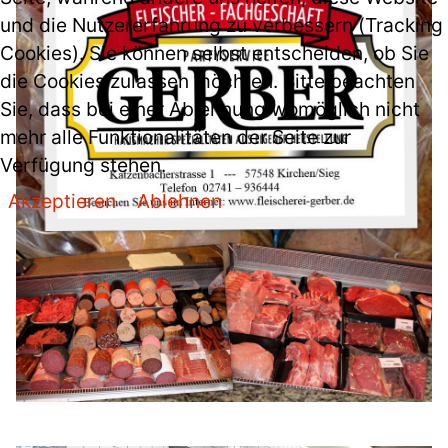
und die Nutzererfahrung zu verbessern (Tracking
Cookies). Sie können selbst entscheiden, ob Sie
die Cookies zulassen möchten. Bitte beachten
Sie, dass bei einer Ablehnung womöglich nicht
mehr alle Funktionalitäten der Seite zur
Verfügung stehen.
Akzeptieren
Ablehnen